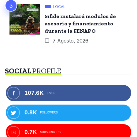
LOCAL
Sifide instalará módulos de
asesoría y financiamiento
durante la FENAPO
7 Agosto, 2026
SOCIAL
PROFILE
107.6K
FANS
0.8K
FOLLOWERS
0.7K
SUBSCRIBERS