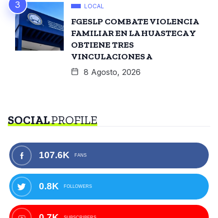
LOCAL
FGESLP COMBATE VIOLENCIA
FAMILIAR EN LA HUASTECA Y
OBTIENE TRES
VINCULACIONES A
8 Agosto, 2026
SOCIAL
PROFILE
107.6K
FANS
0.8K
FOLLOWERS
0.7K
SUBSCRIBERS