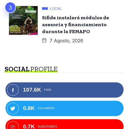
LOCAL
Sifide instalará módulos de
asesoría y financiamiento
durante la FENAPO
7 Agosto, 2026
SOCIAL
PROFILE
107.6K
FANS
0.8K
FOLLOWERS
0.7K
SUBSCRIBERS