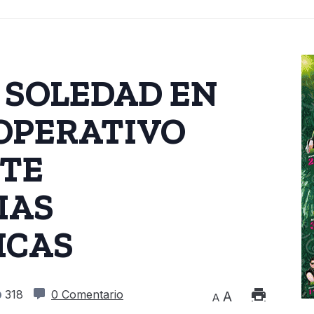
 SOLEDAD EN
OPERATIVO
NTE
IAS
ICAS
318
0 Comentario
A
A