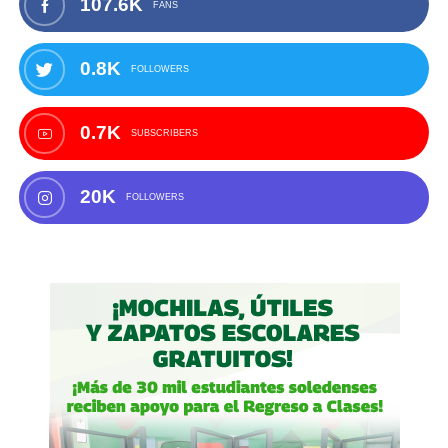
107.6K
FANS
0.8K
FOLLOWERS
0.7K
SUBSCRIBERS
20K
FOLLOWERS