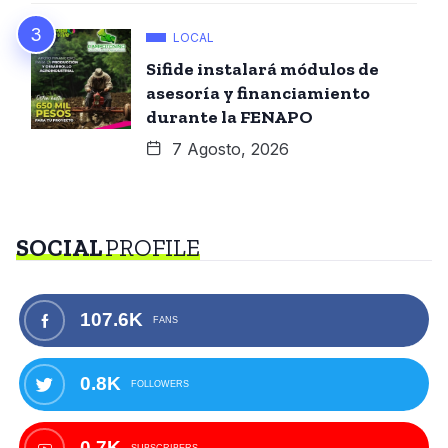
LOCAL
Sifide instalará módulos de
asesoría y financiamiento
durante la FENAPO
7 Agosto, 2026
SOCIAL
PROFILE
107.6K
FANS
0.8K
FOLLOWERS
0.7K