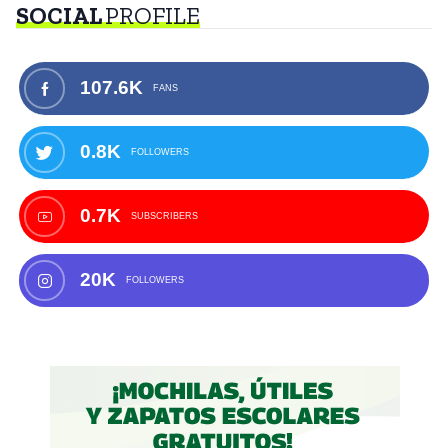
SOCIAL
PROFILE
107.6K
FANS
0.8K
FOLLOWERS
0.7K
SUBSCRIBERS
20K
FOLLOWERS