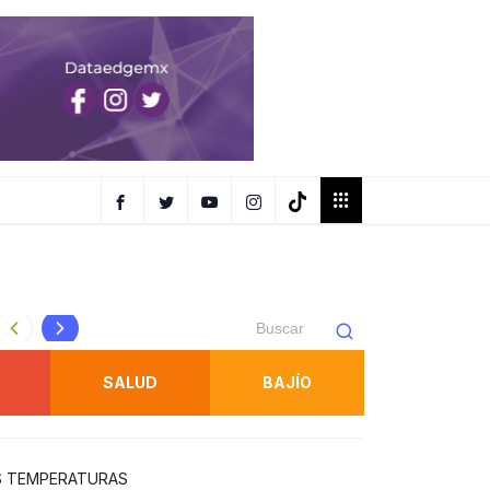
Gallardo inaugura paso a desnivel de Circuito Potosí y aven
SALUD
BAJÍO
AS TEMPERATURAS