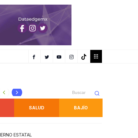
Protección Civil refuerza inspecciones en juegos mecánic
SALUD
BAJÍO
IERNO ESTATAL