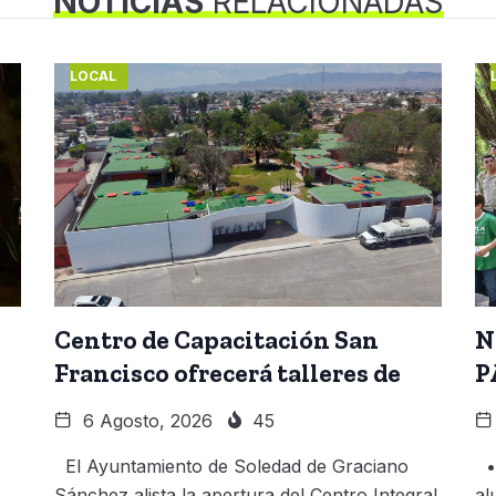
NOTICIAS
RELACIONADAS
LOCAL
Centro de Capacitación San
N
Francisco ofrecerá talleres de
P
6 Agosto, 2026
45
El Ayuntamiento de Soledad de Graciano
• 
Sánchez alista la apertura del Centro Integral
al