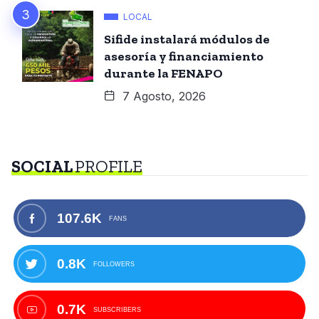
LOCAL
Sifide instalará módulos de
asesoría y financiamiento
durante la FENAPO
7 Agosto, 2026
SOCIAL
PROFILE
107.6K
FANS
0.8K
FOLLOWERS
0.7K
SUBSCRIBERS