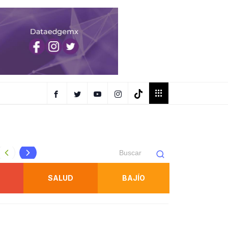
Protección Civil refuerza inspecciones en juegos mecánic
SALUD
BAJÍO