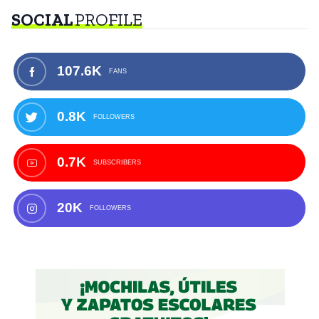
SOCIAL
PROFILE
107.6K
FANS
0.8K
FOLLOWERS
0.7K
SUBSCRIBERS
20K
FOLLOWERS