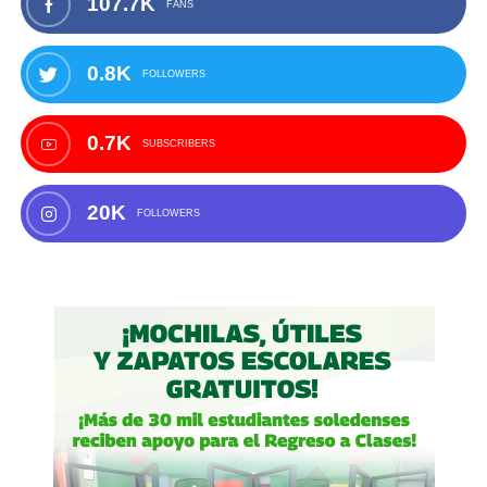
107.7K
FANS
0.8K
FOLLOWERS
0.7K
SUBSCRIBERS
20K
FOLLOWERS