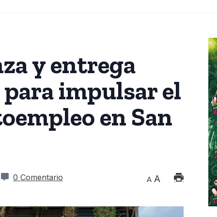
nza y entrega
 para impulsar el
utoempleo en San
0 Comentario
A
A