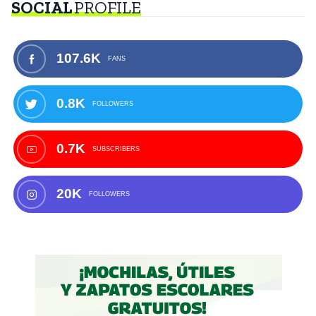
SOCIAL
PROFILE
107.6K
FANS
0.8K
FOLLOWERS
0.7K
SUBSCRIBERS
20K
FOLLOWERS