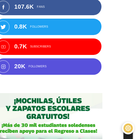
107.6K
FANS
0.8K
FOLLOWERS
0.7K
SUBSCRIBERS
20K
FOLLOWERS