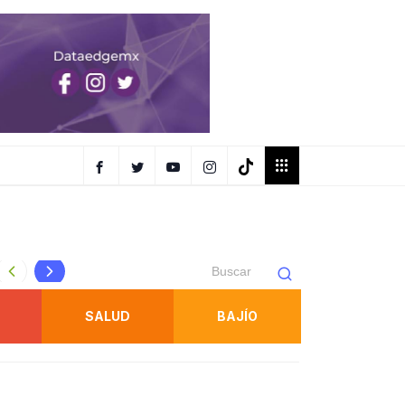
FENAPO tendrá taxis oficiales identificados para traslados
SALUD
BAJÍO