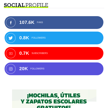
SOCIAL
PROFILE
107.6K
FANS
0.8K
FOLLOWERS
0.7K
SUBSCRIBERS
20K
FOLLOWERS