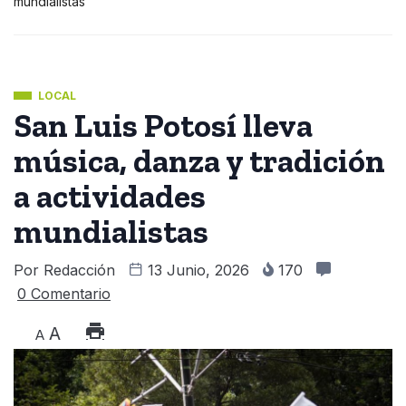
mundialistas
LOCAL
San Luis Potosí lleva
música, danza y tradición
a actividades
mundialistas
Por
Redacción
13 Junio, 2026
170
0 Comentario
A
A