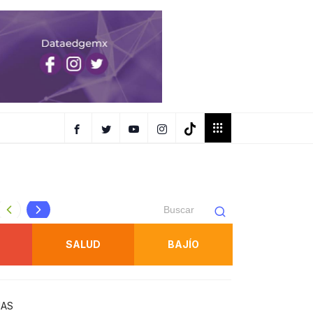
SUPERVISA TITULAR DE LA SSPC OPERATIVOS COORDINA
SALUD
BAJÍO
IAS