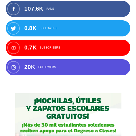
107.6K
FANS
0.8K
FOLLOWERS
0.7K
SUBSCRIBERS
20K
FOLLOWERS