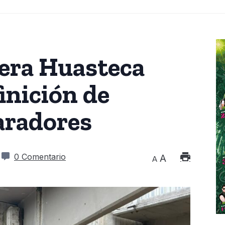
era Huasteca
inición de
aradores
0 Comentario
A
A