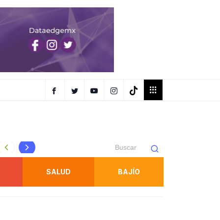
DETIENE FISCALÍA A PROBABLE RESPONSABLE DE ABUSO
SALUD
BAJÍO