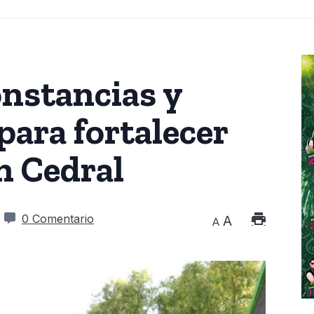
onstancias y
ara fortalecer
n Cedral
0 Comentario
A
A