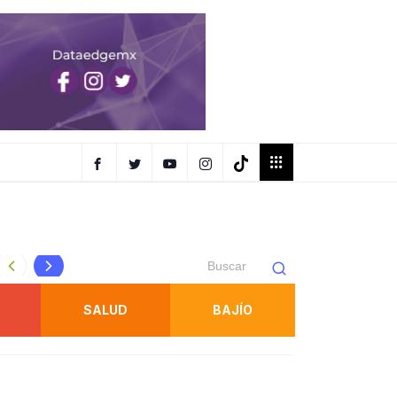
Soledad tendrá transporte gratuito hacia la Fenapo del 7 al
SALUD
BAJÍO