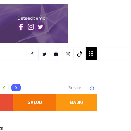
Gallardo encabeza apertura de auditorías a recursos feder
SALUD
BAJÍO
ca