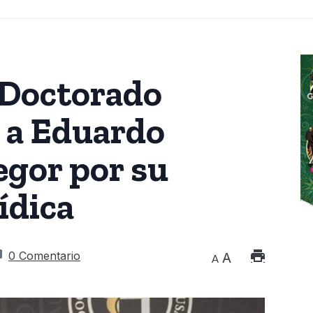
 Doctorado
 a Eduardo
egor por su
ídica
0 Comentario
A
A