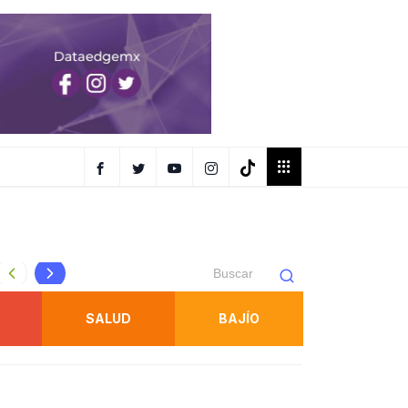
FENAPO tendrá taxis oficiales identificados para traslados
SALUD
BAJÍO