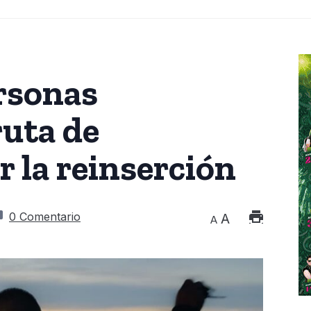
rsonas
ruta de
 la reinserción
0 Comentario
A
A