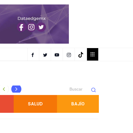
Gallardo inaugura competencia ecuestre internacional en l
SALUD
BAJÍO