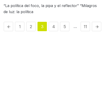
“La política del foco, la pipa y el reflector” “Milagros
de luz: la política
…
1
2
3
4
5
11