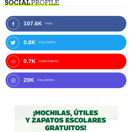
SOCIAL
PROFILE
107.6K
FANS
0.8K
FOLLOWERS
0.7K
SUBSCRIBERS
20K
FOLLOWERS