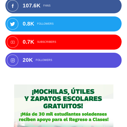
107.6K
FANS
0.8K
FOLLOWERS
0.7K
SUBSCRIBERS
20K
FOLLOWERS