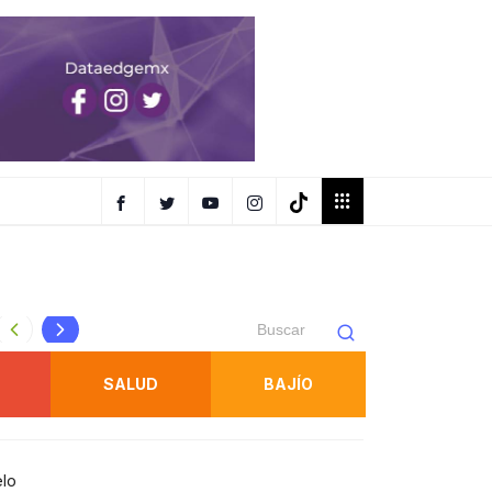
Royal Star Circus tendrá funciones familiares y de terror e
SALUD
BAJÍO
elo