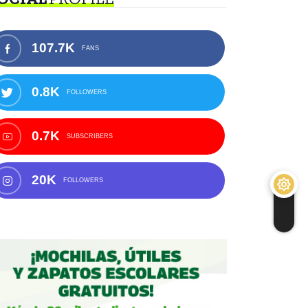
107.7K
FANS
0.8K
FOLLOWERS
0.7K
SUBSCRIBERS
20K
FOLLOWERS