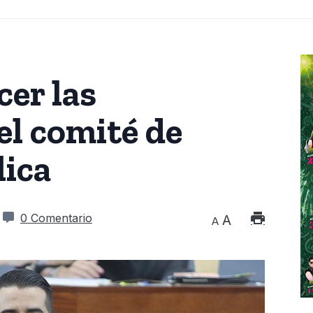
cer las
el comité de
lica
0 Comentario
A
A