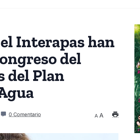
i el Interapas han
ongreso del
 del Plan
 Agua
0 Comentario
A
A