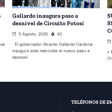
o
Gallardo inaugura paso a
S
desnivel de Circuito Potosí
S
C
5 Agosto, 2026
40
que
El gobernador Ricardo Gallardo Cardona
inauguró este miércoles el nuevo paso a
• 
desnivel
Or
TELÉFONOS DE E