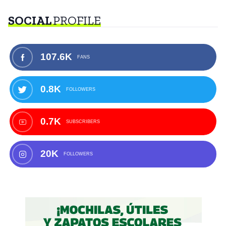
SOCIAL
PROFILE
107.6K
FANS
0.8K
FOLLOWERS
0.7K
SUBSCRIBERS
20K
FOLLOWERS