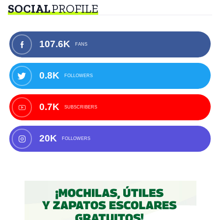
SOCIAL
PROFILE
107.6K
FANS
0.8K
FOLLOWERS
0.7K
SUBSCRIBERS
20K
FOLLOWERS