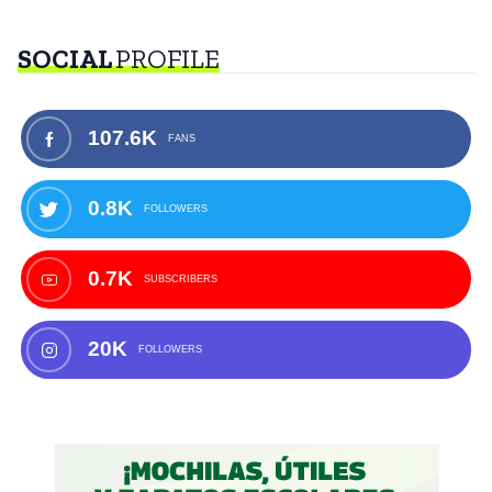
SOCIAL
PROFILE
107.6K
FANS
0.8K
FOLLOWERS
0.7K
SUBSCRIBERS
20K
FOLLOWERS