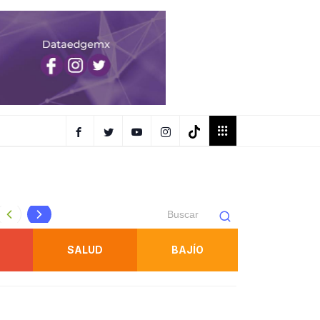
Gallardo inaugura la FENAPO 2026 con expectativa de más
SALUD
BAJÍO