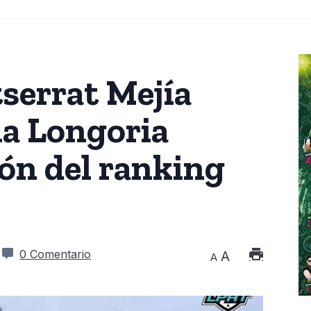
serrat Mejía
la Longoria
ón del ranking
0 Comentario
A
A