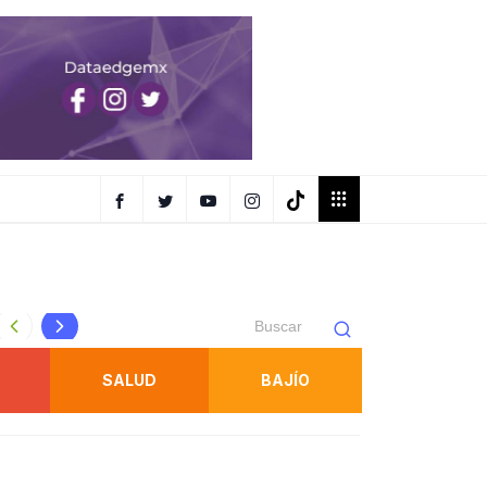
Gallardo inaugura competencia ecuestre internacional en l
SALUD
BAJÍO