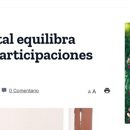
al equilibra
articipaciones
0 Comentario
A
A