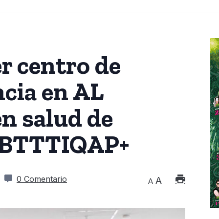
r centro de
cia en AL
en salud de
GBTTTIQAP+
0 Comentario
A
A