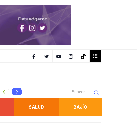
Estudiante del Cobach de Tamuín representa a México en
SALUD
BAJÍO