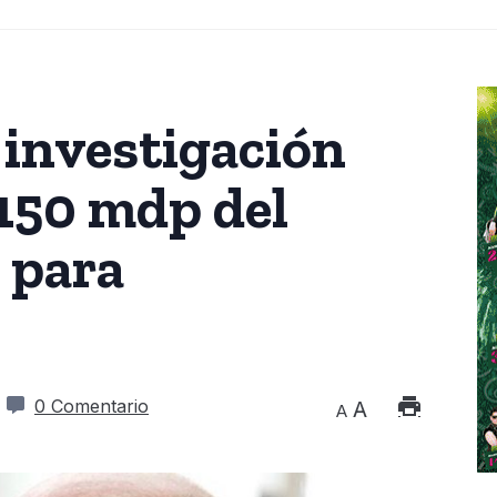
 investigación
 150 mdp del
 para
0 Comentario
A
A