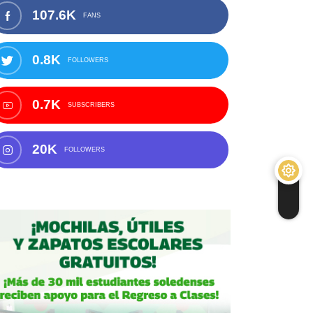
107.6K
FANS
0.8K
FOLLOWERS
0.7K
SUBSCRIBERS
20K
FOLLOWERS