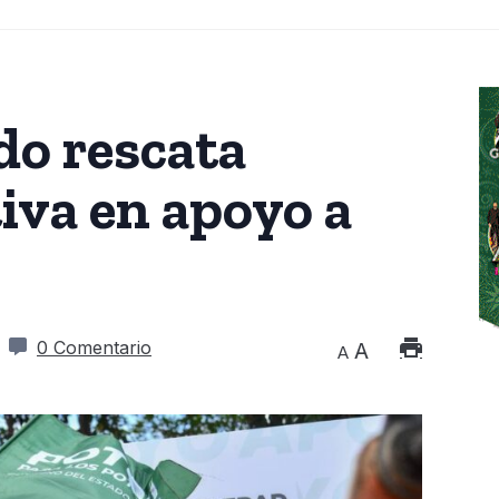
do rescata
iva en apoyo a
0 Comentario
A
A