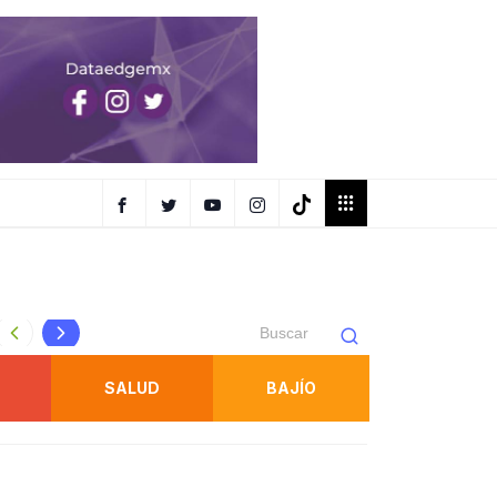
Protección Civil refuerza inspecciones en juegos mecánic
SALUD
BAJÍO