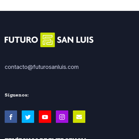
contacto@futurosanluis.com
Síguenos: