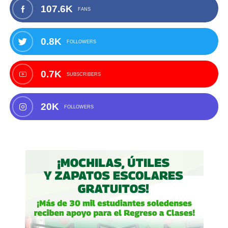
107.6K
FANS
0.8K
FOLLOWERS
0.7K
SUBSCRIBERS
20K
FOLLOWERS