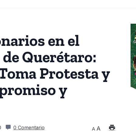
narios en el
de Querétaro:
 Toma Protesta y
promiso y
0
0 Comentario
A
A