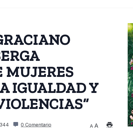
GRACIANO
BERGA
E MUJERES
A IGUALDAD Y
VIOLENCIAS”
344
0 Comentario
A
A