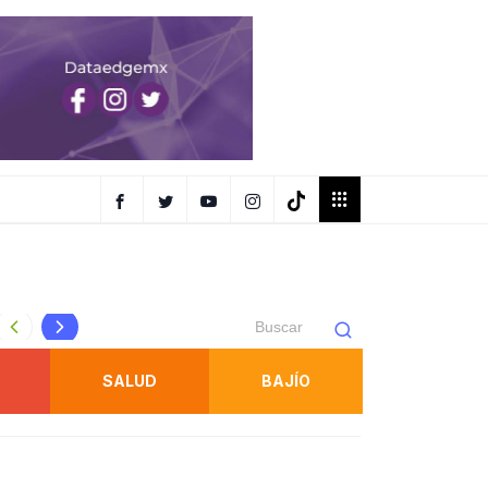
Gallardo inaugura competencia ecuestre internacional en l
SALUD
BAJÍO