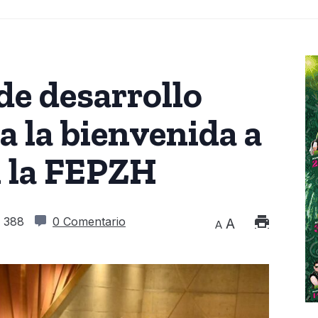
de desarrollo
da la bienvenida a
n la FEPZH
388
0 Comentario
A
A