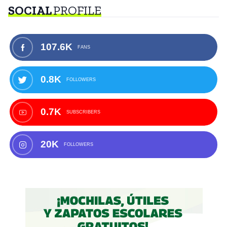
SOCIAL
PROFILE
107.6K
FANS
0.8K
FOLLOWERS
0.7K
SUBSCRIBERS
20K
FOLLOWERS