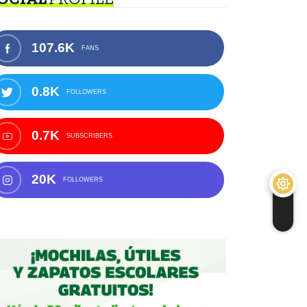
107.6K
FANS
0.8K
FOLLOWERS
0.7K
SUBSCRIBERS
20K
FOLLOWERS